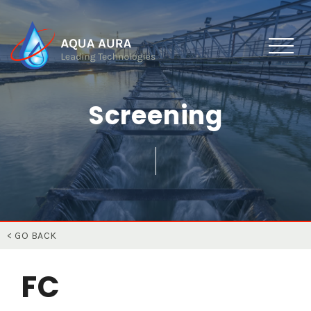
Screening
< GO BACK
FC